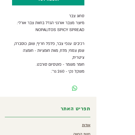
סחוג צבר
מיוצר מצבר אורגני הגדל בחוות צבר אורלי.
NOPALITOS SPICY SPREAD
רכיבים: ענפי צבר, פלפל חריף, שום, כוסברה,
שמן צמחי, מלח, מוות חומציות - חומצה
ציטרית,
חומר משמר - פוטסיום סורבט.
משקל נקי - 260 גר'.
תפריט האתר
אודות
חנות החווה