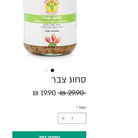
סחוג צבר
מחיר
מחיר
 ‏29.90 ‏₪ 
רגיל
מבצע
כמות
*
הוספה לסל