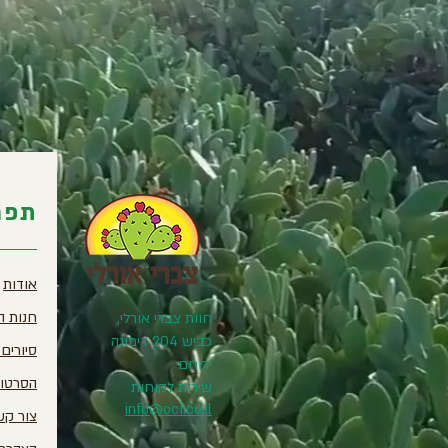
תפר
אודות
חנות ה
חוות צברי אורלי,
כביש 204 דימונה
סיורים
ירוחם
הסרטונ
שירות לקוחות
info@ocf.co.il
צור קש