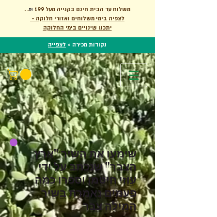
. משלוח עד הבית חינם בקנייה מעל 199
.
₪
לצפיה בימי משלוחים ואזורי חלוקה -
יתכנו שינויים בימי החלוקה
נקודות מכירה >
לצפייה
שימעו את השיר "ארץ
הצבר" שנכתב על ידי
עוזי חיטמן וספרו כמה
פעמים נאמרת בשיר
המילה צבר