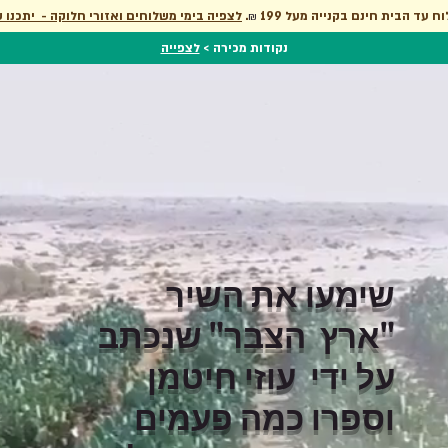
לצפיה בימי משלוחים ואזורי חלוקה - יתכנו ש
.
.  עד הבית חינם בקנייה מעל 199
₪
נקודות מכירה >
לצפייה
שימעו את השיר
"ארץ הצבר" שנכתב
על ידי עוזי חיטמן
וספרו כמה פעמים