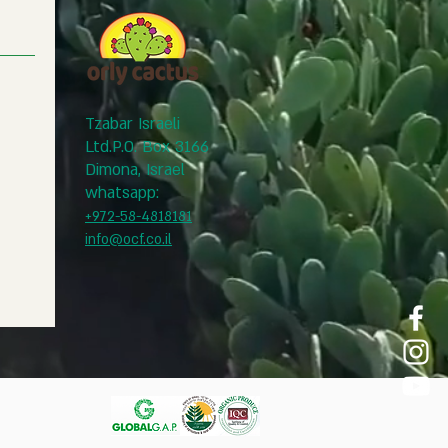
Tzabar Israeli
Ltd.
P.O. Box 3166
Dimona, Israel
whatsapp:
+972-5
8-4818181
info@ocf.co.il