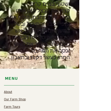
ושטוף במים קרים.
קצוץ את הבצל וטגן אותו
טיגון קל במחבת, הוסף את
ענפי הצבר והתיבול ובשל
במשך חמש דקות על אש
בינונית. הוסף את הביצים
מלמעלה, הנמך את האש
וכסה את המחבת.
המתן כעשר דקות ובתאבון.
MENU
About
Our Farm Shop
Farm Tours