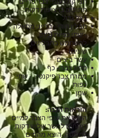
חצי קילו ענפי צבר טריים
חתוכים ברצועות דקות.
בצל גדול
תבלין הודי - ברייני מסאלה
- שתי כפיות (ניתן
להשתמש בתבלינים
שונים)
עשר ביצים
סחוג צבר - כף
​ממרח צבר פיקנטי. - שתי
כפות
שמן
הוראות הכנה:
הכנס את ענפי הצבר למיים
רותחים למשך שלוש דקות
לחליטה. הוצא מהמים