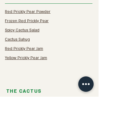
Red Prickly Pear Powder
Frozen Red Prickly Pear
Spicy Cactus Salad
Cactus Sahug
Red Prickly Pear Jam
Yellow Prickly Pear Jam
THE CACTUS
CACTUS - the plant of the future for a healthy
diet,
For dealing with obesity
And diabetes