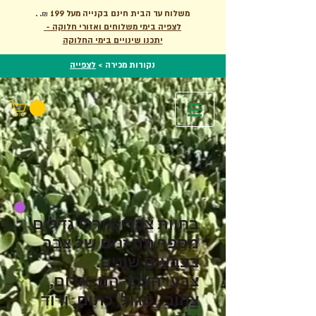
.
. משלוח עד הבית חינם בקנייה מעל 199
₪
לצפיה בימי משלוחים ואזורי חלוקה -
יתכנו שינויים בימי החלוקה
לצפייה
נקודות מכירה >
בחוות צברי אורלי גדלים
מספר תת זנים של צבר
בצבעים שונים.
צבעי הצבר הם: אדום,
צהוב , סגול, כתום, ורוד