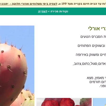
וח עד הבית חינם בקנייה מעל 199
.
לצפיה בימי משלוחים ואזורי חלוקה - יתכנו ש
₪
נקודות מכירה >
לצפייה
י אורלי
ות הסברס הטעים
ובשווקים הפתוחים
יים ומשווק באירופה
אדום,סגול,כתום,צהוב,
 מאמץ, מצא
ום תורמים
ני.