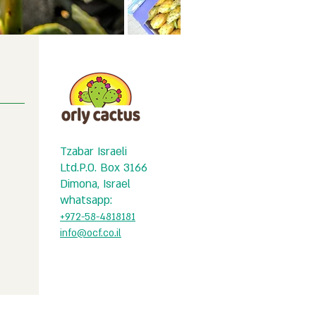
Tzabar Israeli
Ltd.
P.O. Box 3166
Dimona, Israel
whatsapp:
+972-5
8-4818181
info@ocf.co.il